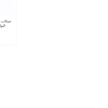
حمالات ص
البو