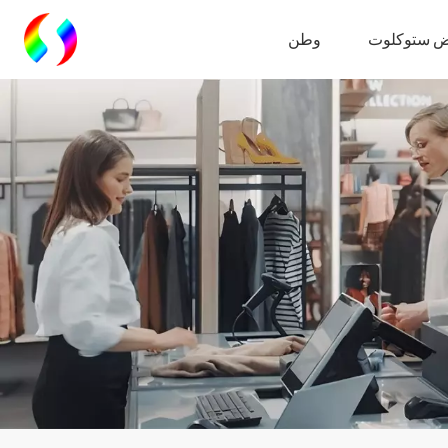
 ستوكلوت
وطن