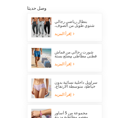
وصل حديثا
بنطال رياضي رجالي
شتوي طويل من الصوف،
بقصة عادية، من
أوفرستوك، مناسب للجري
إقرأ المزيد
والجري.
شورت رجالي من قماش
قطني مطاطي مضلع بستة
جيوب من أوفرستوك
إقرأ المزيد
سراويل داخلية نسائية بدون
خياطة، متوسطة الارتفاع،
من أوفرستوك، مصنوعة
من قماش يسمح بمرور
إقرأ المزيد
الهواء، لطيفة على البشرة،
بتصميم عصري.
مجموعة من 5 أساور
معصم مطاطية مزينة