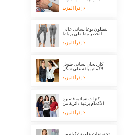
بالخرز تحمل صورة
القديس بنديكت الكاثوليكي
إقرأ المزيد
وميدالية المعجزة
بنطلون يوغا نسائي عالي
الخصر مطاطي برباط
متقاطع وفتحات شبكية من
ستوكلوت
إقرأ المزيد
كارديجان نسائي طويل
الأكمام بياقة على شكل
حرف V مع رباط جانبي
أمامي
إقرأ المزيد
كنزات نسائية قصيرة
الأكمام برقبة دائرية من
الصوف المحبوك، متوفرة
الآن بخصم خاص.
إقرأ المزيد
تخفيضات على تشكيلة من