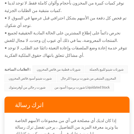
• نوفر كميات كبيرة من المخزون بأحجام وألوان كاملة فقط. لا توجد لدينا
كميات متبقية من الطلبات الجزئية.
• تم فحص كل دفعة من الأسهم بشكل احترافي قبل عرضها في السوق. لا
توجد أي شكوك.
• نحرص دائماً على إطلاع المشترين على الحالة المادية الحقيقية لجميع
المنتجات المعروضة، بما في ذلك أي عيوب إن وجدت. لا مجال للغش.
• تتوفر خدمة إعادة وضع الملصقات وإعادة التعبئة دائمًا عند الطلب. لا توجد
أي مشاكل تتعلق بانتهاك حقوق الملكية الفكرية.
العلامات الساخنة :
شورتات شينو للبيع بالجملة
شورتات قطنية من فائض المخزون
المخزون المتبقي من شورت برمودا للرجال
شورت شينو أسود فائض المخزون
شورت برمودا أسود من Liquidated Stock
شورت رجالي من أوفرستوك
اترك رسالة
إذا كان لديك أي مصلحة في أي من مجموعات الأسهم الخاصة
بنا وتريد معرفة المزيد من التفاصيل ، يرجى تفضل ترك رسالة
لنا. سنرد عليك في أسرع وقت ممكن. شكرًا لك.