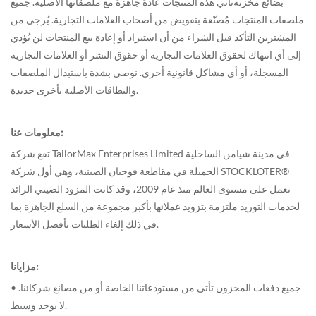
بضائع مخزنة
تأتي هذه المنتجات عادةً جاهزةً مع ملصقاتها الأصلية. جميع
ملصقات المنتجات مُصنّعة بتفويض من أصحاب العلامات التجارية. يُرجى من
المشترين التأكد قبل الشراء من أن استيراد أو إعادة بيع المنتجات لن يُؤدي
إلى أي انتهاك لحقوق العلامات التجارية أو حقوق النشر أو العلامات التجارية
المسجلة، أو أي مشاكل قانونية أخرى. نوصي بشدة باستبدال الملصقات
والبطاقات الأصلية بأخرى جديدة.
معلومات عنا:
تقع شركة TailorMax Enterprises Limited في مدينة شيامن الساحلية
الجميلة في مقاطعة فوجيان الصينية، وهي أول شركة STOCKLOTER®
تعمل على مستوى العالم منذ عام 2009، وقد كانت المزود الصيني الرائد
لخدمات التوريد ملتزمة بتزويد عملائها بأكبر مجموعة من السلع الجاهزة بما
في ذلك إلغاء الطلبات بأفضل الأسعار.
مزايانا:
• جميع دفعات المخزون تأتي من مستودعاتنا الخاصة أو من مصانع شركائنا.
لا يوجد وسيط.