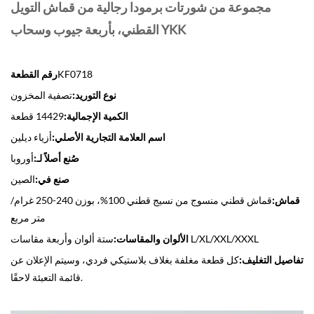
مجموعة من شورتات برمودا رجالية من قماش التويل
القطني، بأربعة جيوب وسحاب YKK
KF0718
رقم القطعة
نوع التوريد:
تصفية المخزون
الكمية الإجمالية:
14429 قطعة
اسم العلامة التجارية الأصلي:
أزياء ديلين
صُنع أصلاً لـ:
أوروبا
صنع في:
الصين
قماش:
قماش قطني منسوج من نسيج قطني 100%، بوزن 240-250 غرام/
متر مربع
ستة ألوان وأربعة مقاسات L/XL/XXL/XXXL
الألوان والمقاسات:
تفاصيل التغليف:
كل قطعة مغلفة بغلاف بلاستيكي فردي، وسيتم الإعلان عن
قائمة التعبئة لاحقًا.