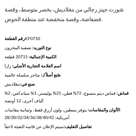
شورت جينز رجالي من بنغلاديش، بخصر متوسط، وقصة
فضفاضة، وقصة منخفضة عند منطقة الحوض.
KF0710
رقم القطعة
نوع التوريد:
تصفية المخزون
الكمية الإجمالية:
20715 قطعة
اسم العلامة التجارية الأصلي:
زارا
صُنع أصلاً لـ:
متاجر سلسلة عالمية
صنع في:
بنغلاديش
قماش:
قماش دينم منسوج، 72% قطن، 25% بوليستر، 1% سباندكس، 2%
ألياف أخرى، 12 أونصة
الألوان والمقاسات:
يتوفر بنمطين، ولون أزرق فقط، وثمانية مقاسات
أمريكية: 28/30/32/34/36/38/40/42
تفاصيل التغليف:
سيتم الإعلان عن قائمة التعبئة لاحقاً