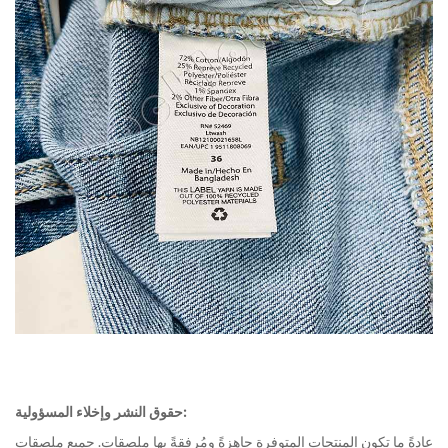
حقوق النشر وإخلاء المسؤولية:
عادةً ما تكون المنتجات المتوفرة جاهزةً ومُرفقةً بها ملصقات. جميع ملصقات