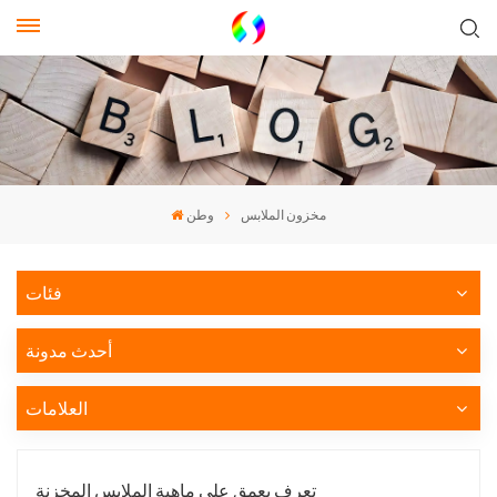
مخزون الملابس
وطن
فئات
أحدث مدونة
العلامات
تعرف بعمق على ماهية الملابس المخزنة