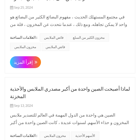
Sep 25, 2024
في مجتمع المستهلك الحديث ، مفهوم البضائع الكثير من البضائع هو
واحد لا يمكن تجاهله. ومع ذلك ، عندما نتحدث عن المخزون ، قلة من
الناس ينتبهون إلى الملابس. سوف يستكشف منشور المدونة هذا
العلامات الساخنة :
مخزون الكثير من السلع
فائض الملابس
مسألة "ما هو ملابس المخزون"واشرح لماذا تعتبر ملابس المخزون
مهمة لكل من المستهلكين والشركات. أولاً، فائض المل...
فائض الملابس
مخزون الملابس
إقرأ المزيد
لماذا أصبحت الصين واحدة من أكبر مصدري الملابس والأحذية
المخزنة
Sep 13, 2024
الصين هي واحدة من الدول المهمة في العالم للتصدير ملابس
المخزون و حذاء الأسهم. لسنوات عديدة ، كانت الصين واحدة من أكبر
الشركات المصنعة والمصدرين في العالم ، مع قاعدة تصنيع ضخمة
العلامات الساخنة :
الأسهم الأحذية
مخزون الملابس
وشبكة سلسلة التوريد القوية. فيما يلي بعض الأسباب التي تجعل