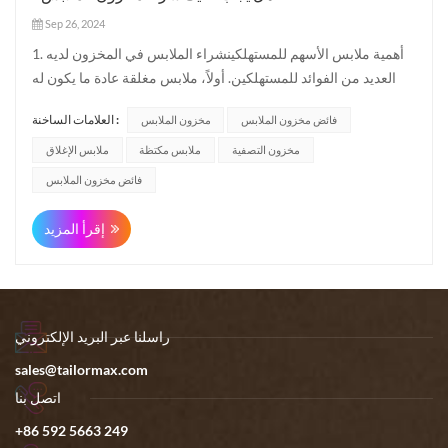
Sep 26, 2024
1. أهمية ملابس الأسهم للمستهلكينشراء الملابس في المخزون لديه
العديد من الفوائد للمستهلكين. أولاً، ملابس مغلقة عادة ما يكون له
جودة عالية والتعرف على العلامة التجارية. يمكن للمستهلكين شراء
العلامات الساخنة :
فائض مخزون الملابس
مخزون الملابس
ملابس ذات علامة تجارية باهظة الثمن بسعر تفضيلي والاستمتاع
بنفس التجربة عالية الجودة. ثانياً ، شراء الملابس في...
مخزون التصفية
ملابس مكتظة
ملابس الإغلاق
فائض مخزون الملابس
إقرأ المزيد
راسلنا عبر البريد الإلكتروني
sales@tailormax.com
اتصل بنا
+86 592 5663 249