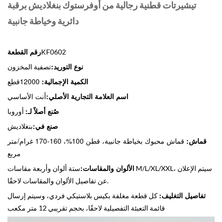
تيشيرتات قطنية رجالية من أوفرستوك بنغلاديش برقبة
دائرية وخياطة جانبية
رقم القطعة
KF0602
نوع التوريد:
تصفية المخزون
الكمية الإجمالية:
12000
قطع
اسم العلامة التجارية الأصلي:
أنت الأساسي
صُنع أصلاً لـ:
أوروبا
صنع في:
بنغلاديش
قماش:
قماش محبوك بخياطة جانبية، قطن 100%، 160-170 غرام/متر
مربع
الألوان والمقاسات:
ستة ألوان وأربعة مقاسات M/L/XL/XXL، سيتم الإعلان
عن تفاصيل الألوان والمقاسات لاحقًا.
تفاصيل التغليف:
كل قطعة مغلفة بكيس بلاستيكي فردي، وسيتم إرسال
قائمة التعبئة التفصيلية لاحقًا، بحجم تقريبي 12 متر مكعب