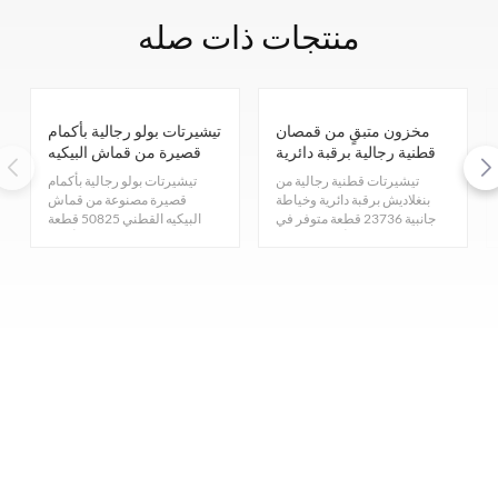
منتجات ذات صله
مخزون متبقٍ من قمصان
تيشيرتات بولو رجالية بأكمام
قطنية رجالية برقبة دائرية
قصيرة من قماش البيكيه
وخياطة جانبية في بنغلاديش
القطني، فائضة من
تيشيرتات قطنية رجالية من
تيشيرتات بولو رجالية بأكمام
المخزون
بنغلاديش برقبة دائرية وخياطة
قصيرة مصنوعة من قماش
جانبية 23736 قطعة متوفر في
البيكيه القطني 50825 قطعة
المخزون. تسعة ألوان وخمسة
متوفر في المخزون. ثمانية ألوان
مقاسات: صغير/متوسط/كبير/
وخمسة مقاسات
كبير جدًا/كبير جدًا جدًا. تواصلوا
M/L/XL/XXL/XXXL. تواصلوا
معنا للحصول على أسعار
معنا للحصول على أسعار
تنافسية.
تنافسية.
راسلنا عبر البريد الإلكتروني
sales@tailormax.com
اتصل بنا
+86 592 5663 249