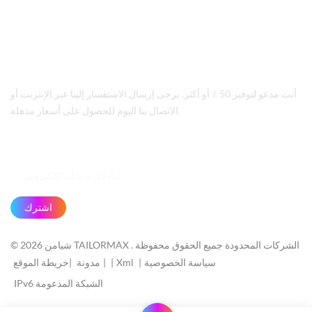
عنوان
8/F Information Building, Huli District, Xiamen, China
أنت مدعو لتوفير 50 ٪ أو أكثر. يرجى إرسال الاستفسار إلينا عبر الإنترنت أو
الاتصال بنا اليوم للحصول على أسعار مذهلة.
اشترك
© 2026 شيامن TAILORMAX الشركات المحدودة جميع الحقوق محفوظة .
سياسة الخصوصية
|
Xml
|
خريطة الموقع
|
مدونة
|
IPv6 الشبكة المدعومة