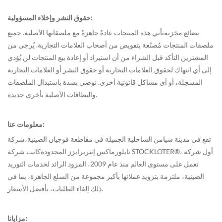
حقوق النشر وإخلاء المسؤولية:
بضائع مخزنة
تأتي هذه المنتجات عادةً جاهزةً مع ملصقاتها الأصلية. جميع
ملصقات المنتجات مُصنّعة بتفويض من أصحاب العلامات التجارية. يُرجى من
المشترين التأكد قبل الشراء من أن استيراد أو إعادة بيع المنتجات لن يُؤدي
إلى أي انتهاك لحقوق العلامات التجارية أو حقوق النشر أو العلامات التجارية
المسجلة، أو أي مشاكل قانونية أخرى. نوصي بشدة باستبدال الملصقات
والبطاقات الأصلية بأخرى جديدة.
معلومات عنا:
تقع في مدينة شيامن الساحلية الجميلة في مقاطعة فوجيان الصينية،
شركة
تايلورماكس إنتربرايزز المحدودة
كانت شركة STOCKLOTER®، أول شركة
تعمل على مستوى العالم منذ عام 2009، المزود الرائد لخدمات التوريد
الصينية، ملتزمة بتزويد عملائها بأكبر مجموعة من السلع الجاهزة، بما في
ذلك إلغاء الطلبات، بأفضل الأسعار.
مزايانا: