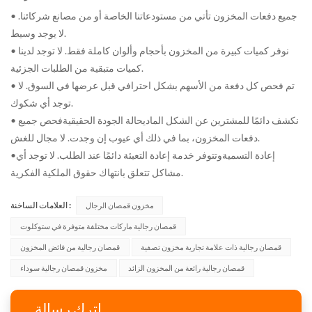
• جميع دفعات المخزون تأتي من مستودعاتنا الخاصة أو من مصانع شركائنا.
لا يوجد وسيط.
• نوفر كميات كبيرة من المخزون بأحجام وألوان كاملة فقط. لا توجد لدينا
كميات متبقية من الطلبات الجزئية.
• تم فحص كل دفعة من الأسهم بشكل احترافي قبل عرضها في السوق. لا
توجد أي شكوك.
• نكشف دائمًا للمشترين عن الشكل المادي
حالة الجودة الحقيقية
فحص جميع
دفعات المخزون، بما في ذلك أي عيوب إن وجدت. لا مجال للغش.
إعادة التسمية
وتتوفر خدمة إعادة التعبئة دائمًا عند الطلب. لا توجد أي
•
مشاكل تتعلق بانتهاك حقوق الملكية الفكرية.
العلامات الساخنة :
مخزون قمصان الرجال
قمصان رجالية ماركات مختلفة متوفرة في ستوكلوت
قمصان رجالية ذات علامة تجارية مخزون تصفية
قمصان رجالية من فائض المخزون
قمصان رجالية رائعة من المخزون الزائد
مخزون قمصان رجالية سوداء
اترك رسالة