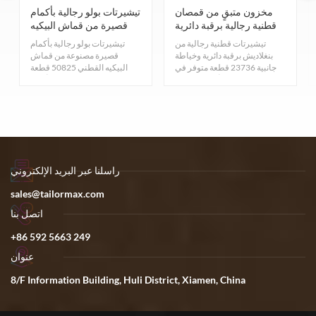
مخزون متبقٍ من قمصان
تيشيرتات بولو رجالية بأكمام
قطنية رجالية برقبة دائرية
قصيرة من قماش البيكيه
وخياطة جانبية في بنغلاديش
القطني، فائضة من
تيشيرتات قطنية رجالية من
تيشيرتات بولو رجالية بأكمام
المخزون
بنغلاديش برقبة دائرية وخياطة
قصيرة مصنوعة من قماش
جانبية 23736 قطعة متوفر في
البيكيه القطني 50825 قطعة
المخزون. تسعة ألوان وخمسة
متوفر في المخزون. ثمانية ألوان
مقاسات: صغير/متوسط/كبير/
وخمسة مقاسات
كبير جدًا/كبير جدًا جدًا. تواصلوا
M/L/XL/XXL/XXXL. تواصلوا
معنا للحصول على أسعار
معنا للحصول على أسعار
تنافسية.
تنافسية.
راسلنا عبر البريد الإلكتروني
sales@tailormax.com
اتصل بنا
+86 592 5663 249
عنوان
8/F Information Building, Huli District, Xiamen, China