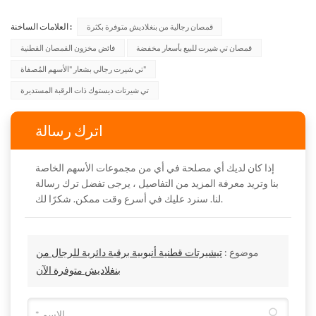
العلامات الساخنة :
قمصان رجالية من بنغلاديش متوفرة بكثرة
قمصان تي شيرت للبيع بأسعار مخفضة
فائض مخزون القمصان القطنية
تي شيرت رجالي بشعار "الأسهم المُصفاة"
تي شيرتات ديستوك ذات الرقبة المستديرة
اترك رسالة
إذا كان لديك أي مصلحة في أي من مجموعات الأسهم الخاصة
بنا وتريد معرفة المزيد من التفاصيل ، يرجى تفضل ترك رسالة
لنا. سنرد عليك في أسرع وقت ممكن. شكرًا لك.
موضوع :
تيشيرتات قطنية أنبوبية برقبة دائرية للرجال من
بنغلاديش متوفرة الآن