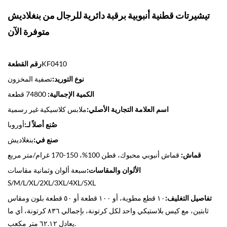
تيشيرتات قطنية أنبوبية برقبة دائرية للرجال من بنغلاديش
متوفرة الآن
KF0410
رقم القطعة
نوع التوريد:
تصفية المخزون
الكمية الإجمالية:
74800 قطعة
اسم العلامة التجارية الأصلي:
ملابس كلاسيكية غير رسمية
صُنع أصلاً لـ:
أوروبا
صنع في:
بنغلاديش
قماش:
قماش أنبوبي محبوك، قطن 100%، 150-170 غرام/متر مربع
الألوان والمقاسات:
سبعة ألوان وثمانية مقاسات
S/M/L/XL/2XL/3XL/4XL/5XL
تفاصيل التغليف:
١٠ قطع مطوية، أو ١٠٠ قطعة أو ٥٠ قطعة بلون ومقاس
ثابتين، مع كيس بلاستيكي واحد لكل كرتونة، بإجمالي ٨٣٦ كرتونة، أي ما
يعادل ٦٢.١٢ متر مكعب.