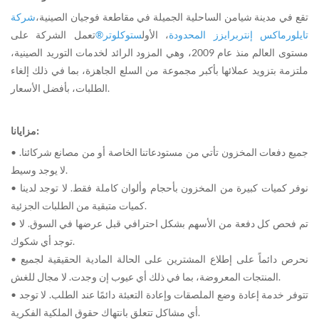
تقع في مدينة شيامن الساحلية الجميلة في مقاطعة فوجيان الصينية،
شركة
تايلورماكس إنتربرايزز المحدودة
، الأول
ستوكلوتر®
تعمل الشركة على
مستوى العالم منذ عام 2009، وهي المزود الرائد لخدمات التوريد الصينية،
ملتزمة بتزويد عملائها بأكبر مجموعة من السلع الجاهزة، بما في ذلك إلغاء
الطلبات، بأفضل الأسعار.
مزايانا:
• جميع دفعات المخزون تأتي من مستودعاتنا الخاصة أو من مصانع شركائنا.
لا يوجد وسيط.
• نوفر كميات كبيرة من المخزون بأحجام وألوان كاملة فقط. لا توجد لدينا
كميات متبقية من الطلبات الجزئية.
• تم فحص كل دفعة من الأسهم بشكل احترافي قبل عرضها في السوق. لا
توجد أي شكوك.
• نحرص دائماً على إطلاع المشترين على الحالة المادية الحقيقية لجميع
المنتجات المعروضة، بما في ذلك أي عيوب إن وجدت. لا مجال للغش.
• تتوفر خدمة إعادة وضع الملصقات وإعادة التعبئة دائمًا عند الطلب. لا توجد
أي مشاكل تتعلق بانتهاك حقوق الملكية الفكرية.