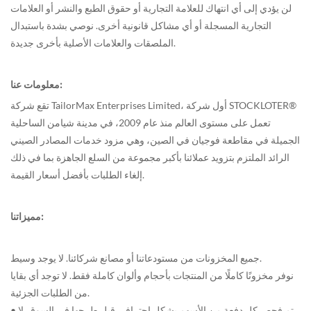
لن يؤدي إلى أي انتهاك للعلامة التجارية أو حقوق الطبع والنشر أو العلامات
التجارية المسجلة أو أي مشاكل قانونية أخرى. نوصي بشدة باستبدال
الملصقات والعلامات الأصلية بأخرى جديدة.
معلومات عنا:
تقع شركة TailorMax Enterprises Limited، أول شركة STOCKLOTER®
تعمل على مستوى العالم منذ عام 2009، في مدينة شيامن الساحلية
الجميلة في مقاطعة فوجيان في الصين، وهي مزود خدمات المصادر الصيني
الرائد الملتزم بتزويد عملائنا بأكبر مجموعة من السلع الجاهزة بما في ذلك
إلغاء الطلبات بأفضل أسعار القيمة.
مميزاتنا:
جميع المخزونات من مستودعاتنا أو مصانع شركائنا. لا يوجد وسيط.
نوفر مخزونًا كاملًا من المنتجات بأحجام وألوان كاملة فقط. لا توجد أي بقايا
من الطلبات الجزئية.
• تم فحص كل دفعة من الأسهم بشكل احترافي قبل طرحها في السوق. لا