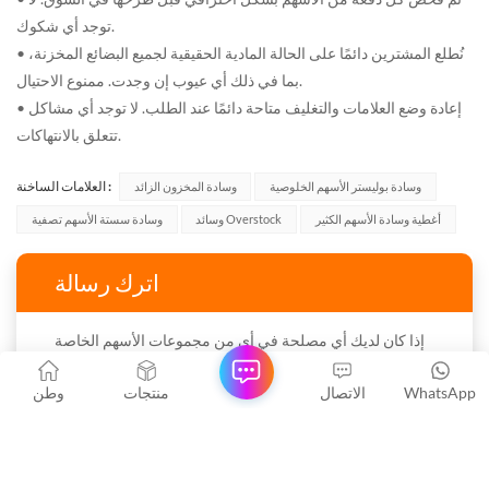
توجد أي شكوك.
• نُطلع المشترين دائمًا على الحالة المادية الحقيقية لجميع البضائع المخزنة،
بما في ذلك أي عيوب إن وجدت. ممنوع الاحتيال.
• إعادة وضع العلامات والتغليف متاحة دائمًا عند الطلب. لا توجد أي مشاكل
تتعلق بالانتهاكات.
العلامات الساخنة :
وسادة بوليستر الأسهم الخلوصية
وسادة المخزون الزائد
أغطية وسادة الأسهم الكثير
وسائد Overstock
وسادة سستة الأسهم تصفية
اترك رسالة
إذا كان لديك أي مصلحة في أي من مجموعات الأسهم الخاصة
بنا وتريد معرفة المزيد من التفاصيل ، يرجى تفضل ترك رسالة
لنا. سنرد عليك في أسرع وقت ممكن. شكرًا لك.
WhatsApp
الاتصال
منتجات
وطن
موضوع :
أغطية وسائد من البوليستر من مجموعة جوب لوت،