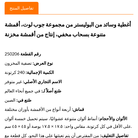
تفاصيل المنتج
أغطية وسائد من البوليستر من مجموعة جوب لوت، أقمشة
متنوعة بسحاب مخفي، إنتاج من أقمشة مخزنة
رقم القطعة
250206
نوع العرض:
تصفية المخزون
الكمية الإجمالية:
240 كرتونة
الاسم التجاري الأصلي:
غير متوفر
صُنع أصلاً لـ:
في جميع أنحاء العالم
صُنع في:
الصين
قماش:
أربعة أنواع من الأقمشة بأوزان مختلفة
الألوان والأحجام:
أنماط ألوان متنوعة عشوائيًا، سيتم تحميل خمسة ألوان
على الأقل في كل كرتونة. مقاس واحد: ١٧.٥ × ١٧.٥ بوصة أو ٤٥ × ٤٥ سم.
تفاصيل التغليف:
من المفترض أن يتم تعبئتها على هذا النحو، كل قطعة مع