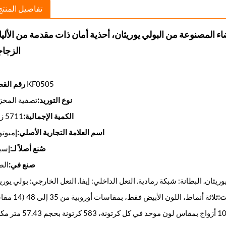
تفاصيل المنتج
اء المصنوعة من البولي يوريثان، أحذية أمان ذات مقدمة من الألي
الزجاج
KF0505
رقم القط
نوع التوريد:
تصفية المخز
الكمية الإجمالية:
5711 زوجًا
اسم العلامة التجارية الأصلي:
إمبوت
صُنع أصلاً لـ:
إسبا
صنع في:
الص
وريثان. البطانة: شبكة رمادية. النعل الداخلي: إيفا. النعل الخارجي: بولي يوري
ت:
ثلاثة أنماط، اللون الأبيض فقط، بمقاسات أوروبية من 35 إلى 48 (14 مقاسًا)