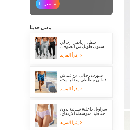
اتصل بنا
وصل حديثا
بنطال رياضي رجالي
شتوي طويل من الصوف،
بقصة عادية، من
أوفرستوك، مناسب للجري
إقرأ المزيد
والجري.
شورت رجالي من قماش
قطني مطاطي مضلع بستة
جيوب من أوفرستوك
إقرأ المزيد
سراويل داخلية نسائية بدون
خياطة، متوسطة الارتفاع،
من أوفرستوك، مصنوعة
من قماش يسمح بمرور
إقرأ المزيد
الهواء، لطيفة على البشرة،