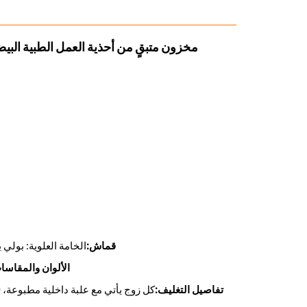
مخزون متبقٍ من أحذية العمل الطبية البيض
قماش:
الخامة العلوية: بولي ي
الألوان والمقاسا
تفاصيل التغليف:
كل زوج يأتي مع علبة داخلية مطبوعة، 10 أزواج بمقاس لون موحد في كل كرتونة، 583 كرتونة بحجم 57.43 متر مكعب