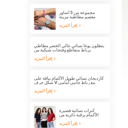
بتصميم عصري.
مجموعة من 5 أساور
معصم مطاطية مزينة
بالخرز تحمل صورة
القديس بنديكت الكاثوليكي
إقرأ المزيد
وميدالية المعجزة
بنطلون يوغا نسائي عالي الخصر مطاطي
برباط متقاطع وفتحات شبكية من
ستوكلوت
إقرأ المزيد
كارديجان نسائي طويل الأكمام بياقة على
شكل حرف V مع رباط جانبي أمامي
إقرأ المزيد
كنزات نسائية قصيرة
الأكمام برقبة دائرية من
الصوف المحبوك، متوفرة
الآن بخصم خاص.
إقرأ المزيد