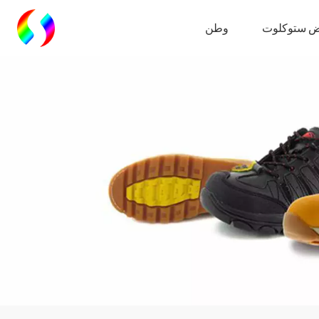
 ستوكلوت
وطن