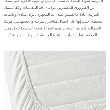
المرتبة، سواءً كانت ذات سمك قياسي أو مرتبة فاخرة أكثر سمكًا.
من الضروري للمصدرين مراعاة دقة المقاسات وفقًا لسمك
المرتبة. عادةً ما تُصمم الملاءات المجهزة بألوان سادة أو بأنماط
بسيطة، حيث إنها على اتصال مباشر بالمرتبة والجسم. في أمريكا
الشمالية وأوروبا، أصبحت هذه الملاءة قطعة أساسية لتحل محل
الملاءة التقليدية ذات القاعدة المسطحة سهلة الفك والتركيب.