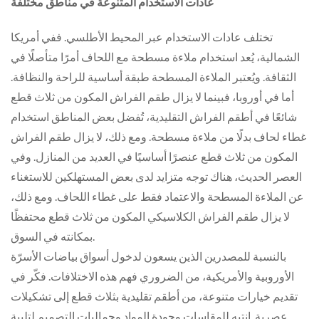
عادات الاستخدام المتنوعة في مناطق مختلفة
تختلف عادات الاستخدام عبر المحيط الأطلسي. ففي أمريكا
الشمالية، يُعد استخدام ملاءة مسطحة مع اللحاف أمرًا متأصلًا في
الثقافة. ويُعتبر الملاءة المسطحة طبقة أساسية للراحة والنظافة.
أما في أوروبا، فبينما لا يزال طقم الفراش المكون من ثلاث قطع
شائعًا في أطقم الفراش التقليدية، تُفضل بعض المناطق استخدام
غطاء لحاف بدلًا من ملاءة مسطحة. ومع ذلك، لا يزال طقم الفراش
المكون من ثلاث قطع عنصرًا أساسيًا في العديد من المنازل. وفي
العصر الحديث، هناك توجه متزايد لدى بعض المستهلكين للاستغناء
عن الملاءة المسطحة والاعتماد فقط على غطاء اللحاف. ومع ذلك،
لا يزال طقم الفراش الكلاسيكي المكون من ثلاث قطع محتفظًا
بمكانته في السوق.
بالنسبة للمصدرين الذين يسعون لدخول أسواق بياضات الأسرّة
الأوروبية والأمريكية، من الضروري فهم هذه الاختلافات. فكّر في
تقديم خيارات متنوعة، من أطقم تقليدية بثلاث قطع إلى تشكيلات
عصرية. انتبه للمقاسات وجودة المواد وجماليات التصميم لتلبية