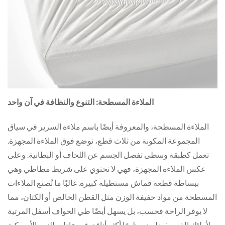
الملاءة المسطحة: التنوع والنظافة في آن واحد
الملاءة المسطحة، والمعروفة أيضًا باسم ملاءة السرير في سياق
المجموعة المكونة من ثلاث قطع، توضع فوق الملاءة المجهزة.
تعمل كطبقة وسطى تفصل الجسم عن اللحاف أو البطانية. وعلى
عكس الملاءة المجهزة، فهي لا تحتوي على شريط مطاطي وهي
ببساطة قطعة قماش مستطيلة كبيرة. غالبًا ما تُصنع الملاءات
المسطحة من مواد خفيفة الوزن مثل القطن الخالص أو الكتان، مما
لا يوفر الراحة فحسب، بل يسهل أيضًا طي الحواف أسفل المرتبة
لأولئك الذين يفضلون مظهرًا أكثر أناقة. في عادات النوم الأمريكية