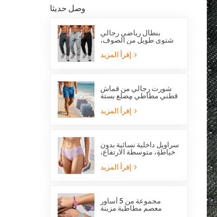
وصل حديثا
بنطال رياضي رجالي
شتوي طويل من الصوف،
بقصة عادية، من
أوفرستوك، مناسب للجري
إقرأ المزيد
والجري.
شورت رجالي من قماش
قطني مطاطي مضلع بستة
جيوب من أوفرستوك
إقرأ المزيد
سراويل داخلية نسائية بدون
خياطة، متوسطة الارتفاع،
من أوفرستوك، مصنوعة
من قماش يسمح بمرور
إقرأ المزيد
الهواء، لطيفة على البشرة،
بتصميم عصري.
مجموعة من 5 أساور
معصم مطاطية مزينة
بالخرز تحمل صورة