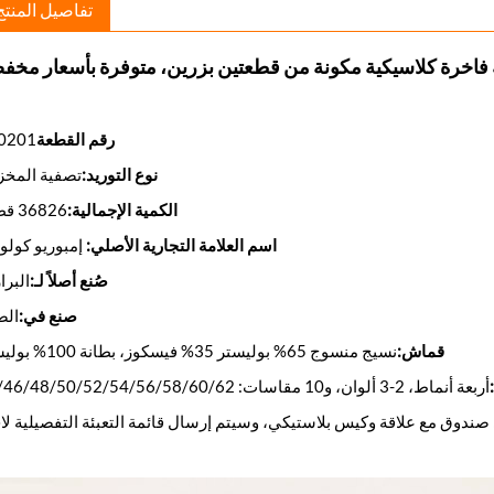
تفاصيل المنتج
رقم القطعة
0201
نوع التوريد:
تصفية المخز
الكمية الإجمالية:
36826 قطعة
اسم العلامة التجارية الأصلي:
إمبوريو كولو
صُنع أصلاً لـ:
البرا
صنع في:
الص
قماش:
نسيج منسوج 65% بوليستر 35% فيسكوز، بطانة 100% بوليستر
أربعة أنماط، 2-3 ألوان، و10 مقاسات: 44/46/48/50/52/54/56/58/60/62