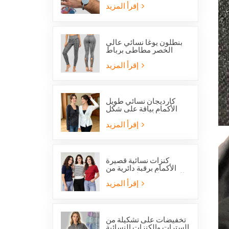
القديس بنديكت الكاثوليكي
إقرأ المزيد
وميدالية المعجزة
بنطلون يوغا نسائي عالي
الخصر مطاطي برباط
متقاطع وفتحات شبكية من
ستوكلوت
إقرأ المزيد
كارديجان نسائي طويل
الأكمام بياقة على شكل
حرف V مع رباط جانبي
أمامي
إقرأ المزيد
كنزات نسائية قصيرة
الأكمام برقبة دائرية من
الصوف المحبوك، متوفرة
الآن بخصم خاص.
إقرأ المزيد
تخفيضات على تشكيلة من
السترات والكنزات النسائية