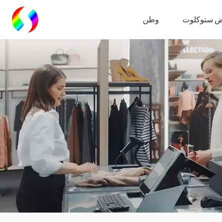
 ستوكلوت
وطن