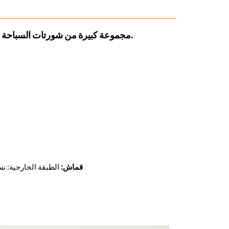
مجموعة كبيرة من شورتات السباحة الشاطئية المطبوعة للأطفال والمراهقين، مبطنة بشبكة وجيب واحد.
قماش:
الطبقة الخارجية: نسيج منسوج 100% بوليستر 115 غرام/متر م