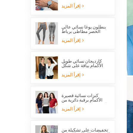
بالخرز تحمل صورة
القديس بنديكت الكاثوليكي
إقرأ المزيد
وميدالية المعجزة
بنطلون يوغا نسائي عالي
الخصر مطاطي برباط
متقاطع وفتحات شبكية من
ستوكلوت
إقرأ المزيد
كارديجان نسائي طويل
الأكمام بياقة على شكل
حرف V مع رباط جانبي
أمامي
إقرأ المزيد
كنزات نسائية قصيرة
الأكمام برقبة دائرية من
الصوف المحبوك، متوفرة
الآن بخصم خاص.
إقرأ المزيد
تخفيضات على تشكيلة من