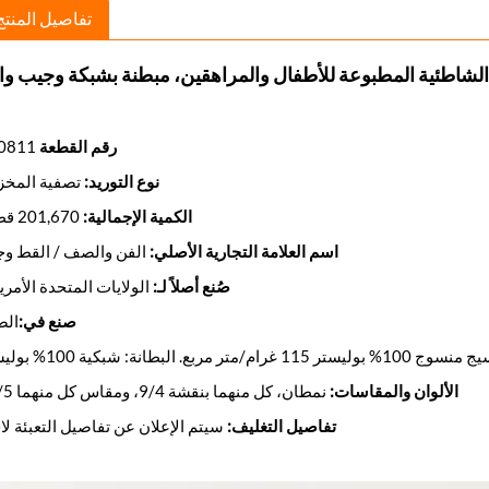
تفاصيل المنتج
رقم القطعة
240811
نوع التوريد:
تصفية المخز
الكمية الإجمالية:
201,670 قطعة
اسم العلامة التجارية الأصلي:
الفن والصف / القط وج
صُنع أصلاً لـ:
الولايات المتحدة الأمري
صنع في:
الص
ربع. البطانة: شبكية 100% بوليستر
الألوان والمقاسات:
نمطان، كل منهما بنقشة 9/4، ومقاس كل منهما 10/5
تفاصيل التغليف:
سيتم الإعلان عن تفاصيل التعبئة لاح