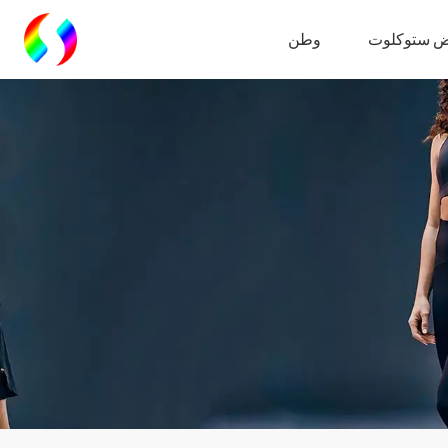
 ستوكلوت
وطن