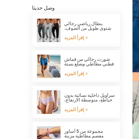
وصل حديثا
بنطال رياضي رجالي
شتوي طويل من الصوف،
بقصة عادية، من
أوفرستوك، مناسب للجري
إقرأ المزيد
والجري.
شورت رجالي من قماش
قطني مطاطي مضلع بستة
جيوب من أوفرستوك
إقرأ المزيد
سراويل داخلية نسائية بدون
خياطة، متوسطة الارتفاع،
من أوفرستوك، مصنوعة
من قماش يسمح بمرور
إقرأ المزيد
الهواء، لطيفة على البشرة،
بتصميم عصري.
مجموعة من 5 أساور
معصم مطاطية مزينة