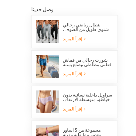
وصل حديثا
بنطال رياضي رجالي
شتوي طويل من الصوف،
بقصة عادية، من
أوفرستوك، مناسب للجري
إقرأ المزيد
والجري.
شورت رجالي من قماش
قطني مطاطي مضلع بستة
جيوب من أوفرستوك
إقرأ المزيد
سراويل داخلية نسائية بدون
خياطة، متوسطة الارتفاع،
من أوفرستوك، مصنوعة
من قماش يسمح بمرور
إقرأ المزيد
الهواء، لطيفة على البشرة،
بتصميم عصري.
مجموعة من 5 أساور
معصم مطاطية مزينة