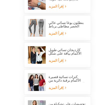
بالخرز تحمل صورة
القديس بنديكت الكاثوليكي
إقرأ المزيد
وميدالية المعجزة
بنطلون يوغا نسائي عالي
الخصر مطاطي برباط
متقاطع وفتحات شبكية من
ستوكلوت
إقرأ المزيد
كارديجان نسائي طويل
الأكمام بياقة على شكل
حرف V مع رباط جانبي
أمامي
إقرأ المزيد
كنزات نسائية قصيرة
الأكمام برقبة دائرية من
الصوف المحبوك، متوفرة
الآن بخصم خاص.
إقرأ المزيد
تخفيضات على تشكيلة من