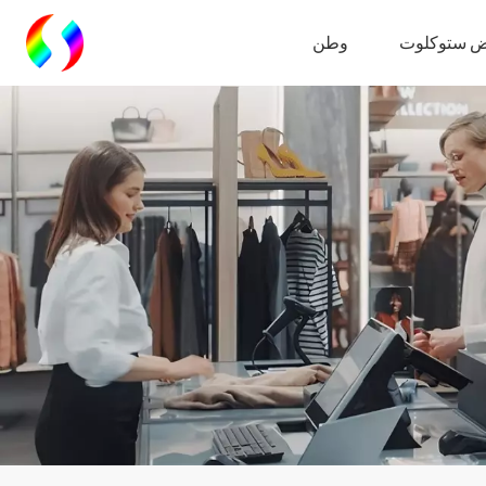
 ستوكلوت
وطن