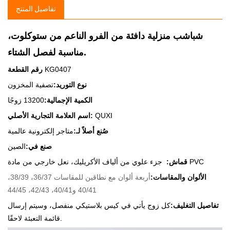
تفاصيل المنتج
شباشب منزلية دافئة من الفرو الناعم من ستوكلوت،
مناسبة لفصل الشتاء.
KG0407
رقم القطعة
نوع التوريد:
تصفية المخزون
الكمية الإجمالية:
13200 زوجًا
QUXI
اسم العلامة التجارية الأصلي:
صُنع أصلاً لـ:
متاجر إلكترونية عالمية
صنع في:
الصين
جزء علوي من ألياف الأكريليك، نعل خارجي من مادة PVC
قماش:
الألوان والمقاسات:
أربعة ألوان مع نطاقين للمقاسات 36/37، 38/39،
40/41 و40/41، 42/43، 44/45
تفاصيل التغليف:
كل زوج يأتي في كيس بلاستيكي منفصل، وسيتم إرسال
قائمة التعبئة لاحقًا.