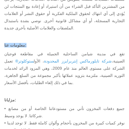
من المشترين التأكد قبل الشراء من أن استيراد أو إعادة بيع المنتجات لن
يُؤدي إلى أي انتهاك لحقوق الملكية الفكرية أو حقوق النشر أو العلامات
التجارية المسجلة، أو أي مشاكل قانونية أخرى. نوصي بشدة باستبدال
الملصقات والعلامات الأصلية بأخرى جديدة.
معلومات عنا:
تقع في مدينة شيامن الساحلية الجميلة في مقاطعة فوجيان
الصينية،
شركة تايلورماكس إنتربرايزز المحدودة
، الأول
ستوكلوتر®
تعمل
الشركة على مستوى العالم منذ عام 2009، وهي المزود الرائد لخدمات
التوريد الصينية، ملتزمة بتزويد عملائها بأكبر مجموعة من السلع الجاهزة،
بما في ذلك إلغاء الطلبات، بأفضل الأسعار.
مزايانا:
• جميع دفعات المخزون تأتي من مستودعاتنا الخاصة أو من مصانع
شركائنا. لا يوجد وسيط.
• نوفر كميات كبيرة من المخزون بأحجام وألوان كاملة فقط. لا توجد لدينا