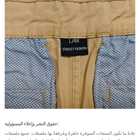
حقوق النشر وإخلاء المسؤولية:
عادةً ما تكون المنتجات المتوفرة جاهزةً ومُرفقةً بها ملصقات. جميع ملصقات