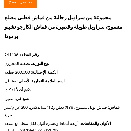
تفاصيل المنتج
مجموعة من سراويل رجالية من قماش قطني مضلع
منسوج، سراويل طويلة وقصيرة من قماش الكارجو تشينو
برمودا
رقم القطعة
241106
نوع التوريد:
تصفية المخزون
الكمية الإجمالية:
200,000 قطعة
اسم العلامة التجارية الأصلي:
ستانلي
صُنع أصلاً لـ:
كندا
صنع في:
الصين
قماش:
قماش تويل منسوج، 98% قطن و2% سباندكس، 280 غرام/متر
مربع
الألوان والمقاسات:
أربعة أنماط وعشرة ألوان لكل نمط، مع سبعة
مقاسات: XS/S/M/L/XL/2XL/3XL