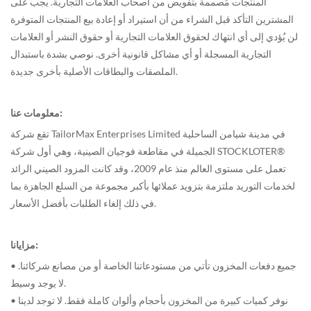
المنتجات مُصممة بتفويض من أصحاب العلامات التجارية. يجب على
المشترين التأكد قبل الشراء من أن استيراد أو إعادة بيع المنتجات المتوفرة
لن يُؤدي إلى أي انتهاك لحقوق العلامات التجارية أو حقوق النشر أو العلامات
التجارية المسجلة أو أي مشاكل قانونية أخرى. نوصي بشدة باستبدال
الملصقات والبطاقات الأصلية بأخرى جديدة.
معلومات عنا:
تقع شركة TailorMax Enterprises Limited في مدينة شيامن الساحلية
الجميلة في مقاطعة فوجيان الصينية، وهي أول شركة STOCKLOTER®
تعمل على مستوى العالم منذ عام 2009، وقد كانت المزود الصيني الرائد
لخدمات التوريد ملتزمة بتزويد عملائها بأكبر مجموعة من السلع الجاهزة بما
في ذلك إلغاء الطلبات بأفضل الأسعار.
مزايانا:
• جميع دفعات المخزون تأتي من مستودعاتنا الخاصة أو من مصانع شركائنا.
لا يوجد وسيط.
• نوفر كميات كبيرة من المخزون بأحجام وألوان كاملة فقط. لا توجد لدينا