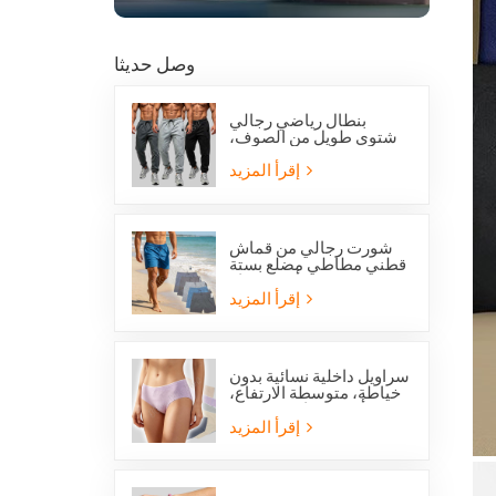
وصل حديثا
بنطال رياضي رجالي
شتوي طويل من الصوف،
بقصة عادية، من
أوفرستوك، مناسب للجري
إقرأ المزيد
والجري.
شورت رجالي من قماش
قطني مطاطي مضلع بستة
جيوب من أوفرستوك
إقرأ المزيد
سراويل داخلية نسائية بدون
خياطة، متوسطة الارتفاع،
من أوفرستوك، مصنوعة
من قماش يسمح بمرور
إقرأ المزيد
الهواء، لطيفة على البشرة،
بتصميم عصري.