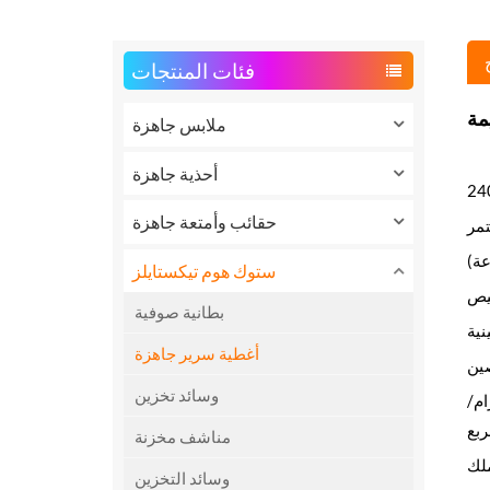
فئات المنتجات
مة
ملابس جاهزة
أحذية جاهزة
حقائب وأمتعة جاهزة
مر
ستوك هوم تيكستايلز
يص
بطانية صوفية
نية
أغطية سرير جاهزة
ين
وسائد تخزين
%، بوزن 60-100 غرام/متر مربع. الحشوة: حشوة مثقبة بوزن 80 غرام/
مناشف مخزنة
وسائد التخزين