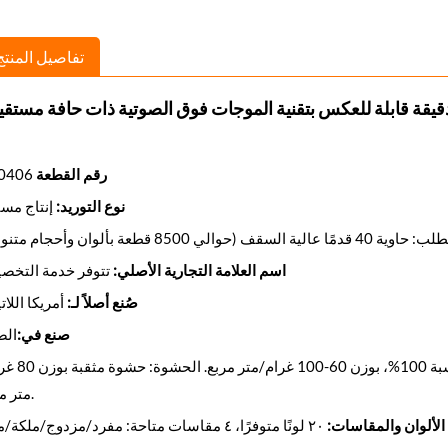
تفاصيل المنتج
لدقيقة قابلة للعكس بتقنية الموجات فوق الصوتية ذات حافة مستقي
رقم القطعة
240406
نوع التوريد:
إنتاج مست
لي 8500 قطعة بألوان وأحجام متنوعة)
اسم العلامة التجارية الأصلي:
تتوفر خدمة التخص
صُنع أصلاً لـ:
أمريكا اللاتي
صنع في:
الص
الطبقة الخارجية: ألياف دقيقة من البوليستر بنسبة 100
متر مربع.
الألوان والمقاسات:
٢٠ لونًا متوفرًا، ٤ مقاسات متاحة: مفرد/مزدوج/ملكة/ملك