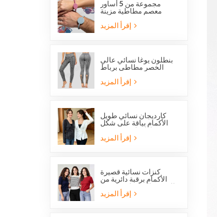
مجموعة من 5 أساور
معصم مطاطية مزينة
بالخرز تحمل صورة
القديس بنديكت الكاثوليكي
إقرأ المزيد
وميدالية المعجزة
بنطلون يوغا نسائي عالي
الخصر مطاطي برباط
متقاطع وفتحات شبكية من
ستوكلوت
إقرأ المزيد
كارديجان نسائي طويل
الأكمام بياقة على شكل
حرف V مع رباط جانبي
أمامي
إقرأ المزيد
كنزات نسائية قصيرة
الأكمام برقبة دائرية من
الصوف المحبوك، متوفرة
الآن بخصم خاص.
إقرأ المزيد