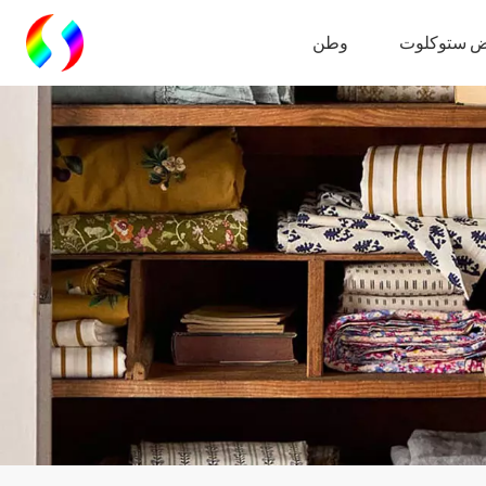
 ستوكلوت
وطن