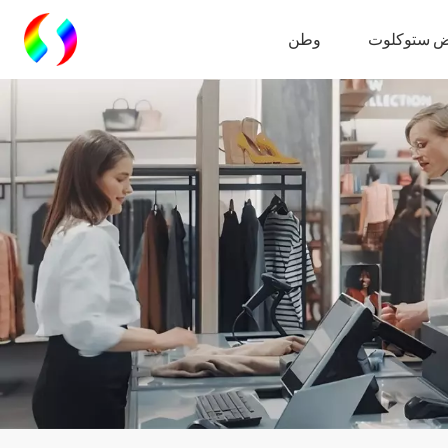
 ستوكلوت
وطن