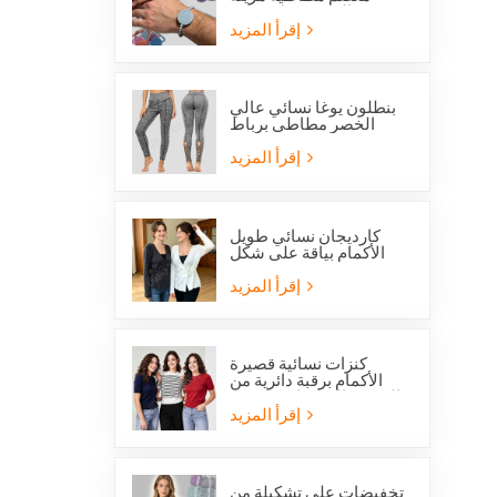
بالخرز تحمل صورة
القديس بنديكت الكاثوليكي
إقرأ المزيد
وميدالية المعجزة
بنطلون يوغا نسائي عالي
الخصر مطاطي برباط
متقاطع وفتحات شبكية من
ستوكلوت
إقرأ المزيد
كارديجان نسائي طويل
الأكمام بياقة على شكل
حرف V مع رباط جانبي
أمامي
إقرأ المزيد
كنزات نسائية قصيرة
الأكمام برقبة دائرية من
الصوف المحبوك، متوفرة
الآن بخصم خاص.
إقرأ المزيد
تخفيضات على تشكيلة من