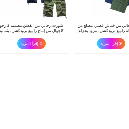
لي من قماش قطني مضلع من
شورت رجالي من القطن بتصميم كارجو
ة رانينغ برودكشن، مزود بحزام
كاجوال من إنتاج رانينغ برودكشن، بثمانية
وستة جيوب.
جيوب
إقرأ المزيد
إقرأ المزيد