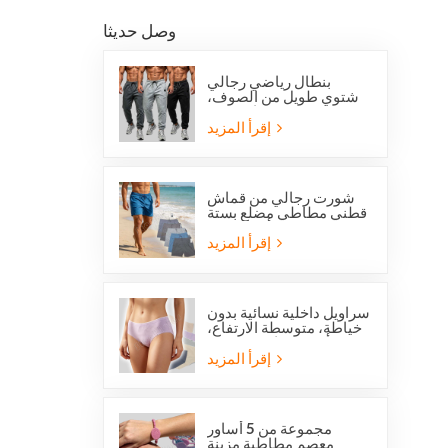
وصل حديثا
بنطال رياضي رجالي
شتوي طويل من الصوف،
بقصة عادية، من
أوفرستوك، مناسب للجري
إقرأ المزيد
والجري.
شورت رجالي من قماش
قطني مطاطي مضلع بستة
جيوب من أوفرستوك
إقرأ المزيد
سراويل داخلية نسائية بدون
خياطة، متوسطة الارتفاع،
من أوفرستوك، مصنوعة
من قماش يسمح بمرور
إقرأ المزيد
الهواء، لطيفة على البشرة،
بتصميم عصري.
مجموعة من 5 أساور
معصم مطاطية مزينة