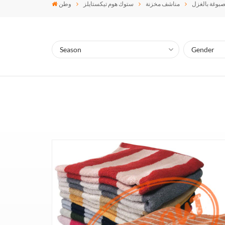
بوغة بالغزل
مناشف مخزنة
ستوك هوم تيكستايلز
وطن