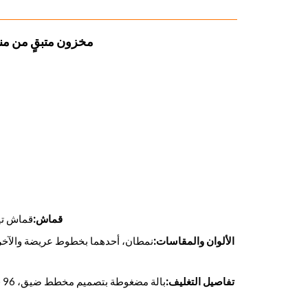
مخزون متبقٍ من من
قماش:
قماش تيري مصبوغ بالغز
الألوان والمقاسات:
تفاصيل التغليف: