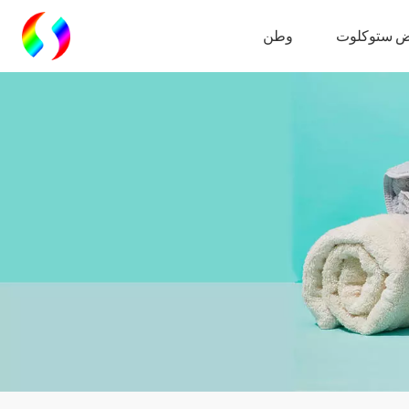
 ستوكلوت
وطن