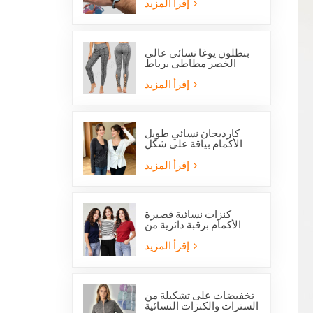
القديس بنديكت الكاثوليكي
إقرأ المزيد
وميدالية المعجزة
بنطلون يوغا نسائي عالي
الخصر مطاطي برباط
متقاطع وفتحات شبكية من
ستوكلوت
إقرأ المزيد
كارديجان نسائي طويل
الأكمام بياقة على شكل
حرف V مع رباط جانبي
أمامي
إقرأ المزيد
كنزات نسائية قصيرة
الأكمام برقبة دائرية من
الصوف المحبوك، متوفرة
الآن بخصم خاص.
إقرأ المزيد
تخفيضات على تشكيلة من
السترات والكنزات النسائية