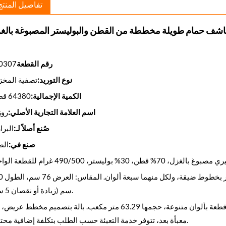
تفاصيل المنتج
اشف حمام طويلة مخططة من القطن والبوليستر المصبوغة بالغ
رقم القطعة
0307
نوع التوريد:
تصفية المخز
الكمية الإجمالية:
64380 قطعة
اسم العلامة التجارية الأصلي:
روز
صُنع أصلاً لـ:
البرا
صنع في:
الص
ل، 70% قطن، 30% بوليستر، 490/500 غرام للقطعة الواحدة
نمطان، أحدهما بخطوط عري
سم (زيادة أو نقصان 5 سم).
بالة مضغوطة بتصميم مخطط ضيق، 96 قطعة بألوان متنوعة، حجمها 63.29 متر مكعب. بالة بتصميم مخطط ع
معبأة بعد، تتوفر خدمة التعبئة حسب الطلب بتكلفة إضافية محتملة.