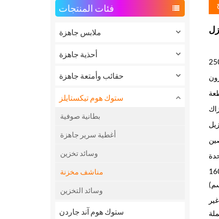
فئات المنتجات
زل
ملابس جاهزة
أحذية جاهزة
25
حقائب وأمتعة جاهزة
ون
ستوك هوم تيكستايلز
اك
بطانية صوفية
زيل
أغطية سرير جاهزة
ين
وسائد تخزين
ضة والآخر بخطوط ضيقة، ولكل منهما سبعة ألوان. المقاس: العرض 76 سم، الطول 160
مناشف مخزنة
وسائد التخزين
ريض، غير
ستوك هوم آند جاردن