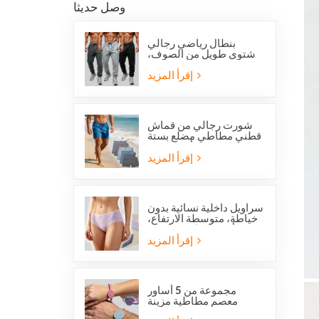
وصل حديثا
بنطال رياضي رجالي
شتوي طويل من الصوف،
بقصة عادية، من
أوفرستوك، مناسب للجري
إقرأ المزيد
والجري.
شورت رجالي من قماش
قطني مطاطي مضلع بستة
جيوب من أوفرستوك
إقرأ المزيد
سراويل داخلية نسائية بدون
خياطة، متوسطة الارتفاع،
من أوفرستوك، مصنوعة
من قماش يسمح بمرور
إقرأ المزيد
الهواء، لطيفة على البشرة،
بتصميم عصري.
مجموعة من 5 أساور
معصم مطاطية مزينة
بالخرز تحمل صورة