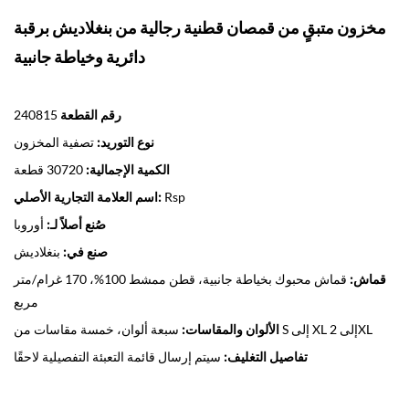
مخزون متبقٍ من قمصان قطنية رجالية من بنغلاديش برقبة
دائرية وخياطة جانبية
رقم القطعة
240815
نوع التوريد:
تصفية المخزون
الكمية الإجمالية:
30720 قطعة
Rsp
اسم العلامة التجارية الأصلي:
صُنع أصلاً لـ:
أوروبا
صنع في:
بنغلاديش
قماش:
قماش محبوك بخياطة جانبية، قطن ممشط 100%، 170 غرام/متر
مربع
سبعة ألوان، خمسة مقاسات من S إلى XL إلى 2XL
الألوان والمقاسات:
تفاصيل التغليف:
سيتم إرسال قائمة التعبئة التفصيلية لاحقًا