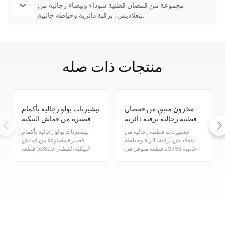
مجموعة من قمصان قطنية سوداء وبيضاء رجالية من
بنغلاديش، برقبة دائرية وخياطة جانبية.
منتجات ذات صله
مخزون متبقٍ من قمصان
تيشيرتات بولو رجالية بأكمام
قطنية رجالية برقبة دائرية
قصيرة من قماش البيكيه
وخياطة جانبية في بنغلاديش
القطني، فائضة من
تيشيرتات قطنية رجالية من
تيشيرتات بولو رجالية بأكمام
المخزون
بنغلاديش برقبة دائرية وخياطة
قصيرة مصنوعة من قماش
جانبية 23736 قطعة متوفر في
البيكيه القطني 50825 قطعة
المخزون. تسعة ألوان وخمسة
متوفر في المخزون. ثمانية ألوان
مقاسات: صغير/متوسط/كبير/
وخمسة مقاسات
كبير جدًا/كبير جدًا جدًا. تواصلوا
M/L/XL/XXL/XXXL. تواصلوا
معنا للحصول على أسعار
معنا للحصول على أسعار
تنافسية.
تنافسية.
راسلنا عبر البريد الإلكتروني