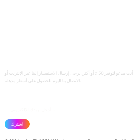
sales@tailormax.com
اتصل بنا
+86 592 5663 249
عنوان
8/F Information Building, Huli District, Xiamen, China
أنت مدعو لتوفير 50 ٪ أو أكثر. يرجى إرسال الاستفسار إلينا عبر الإنترنت أو
الاتصال بنا اليوم للحصول على أسعار مذهلة.
اشترك