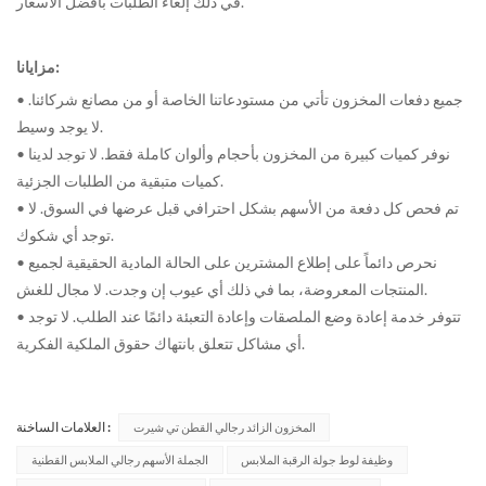
في ذلك إلغاء الطلبات بأفضل الأسعار.
مزايانا:
• جميع دفعات المخزون تأتي من مستودعاتنا الخاصة أو من مصانع شركائنا.
لا يوجد وسيط.
• نوفر كميات كبيرة من المخزون بأحجام وألوان كاملة فقط. لا توجد لدينا
كميات متبقية من الطلبات الجزئية.
• تم فحص كل دفعة من الأسهم بشكل احترافي قبل عرضها في السوق. لا
توجد أي شكوك.
• نحرص دائماً على إطلاع المشترين على الحالة المادية الحقيقية لجميع
المنتجات المعروضة، بما في ذلك أي عيوب إن وجدت. لا مجال للغش.
• تتوفر خدمة إعادة وضع الملصقات وإعادة التعبئة دائمًا عند الطلب. لا توجد
أي مشاكل تتعلق بانتهاك حقوق الملكية الفكرية.
العلامات الساخنة :
المخزون الزائد رجالي القطن تي شيرت
وظيفة لوط جولة الرقبة الملابس
الجملة الأسهم رجالي الملابس القطنية