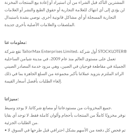
المشترين التأكد قبل الشراء من أن استيراد أو إعادة بيع المنتجات المخزنة
لن يؤدي إلى أي انتهاك للعلامة التجارية أو حقوق الطبع والنشر أو العلامات
التجارية المسجلة أو أي مشاكل قانونية أخرى. نوصي بشدة باستبدال
الملصقات والعلامات الأصلية بأخرى جديدة.
معلومات عنا:
تقع شركة TailorMax Enterprises Limited، أول شركة STOCKLOTER®
تعمل على مستوى العالم منذ عام 2009، في مدينة شيامن الساحلية
الجميلة في مقاطعة فوجيان في الصين، وهي مزود خدمة المصادر الصيني
الرائد الملتزم بتزويد عملائنا بأكبر مجموعة من السلع الجاهزة بما في ذلك
إلغاء الطلبات بأفضل أسعار القيمة.
مميزاتنا:
جميع المخزونات من مستودعاتنا أو مصانع شركائنا. لا يوجد وسيط.
نوفر مخزونًا كاملًا من المنتجات بأحجام وألوان كاملة فقط. لا توجد أي بقايا
من الطلبات الجزئية.
• تم فحص كل دفعة من الأسهم بشكل احترافي قبل طرحها في السوق. لا