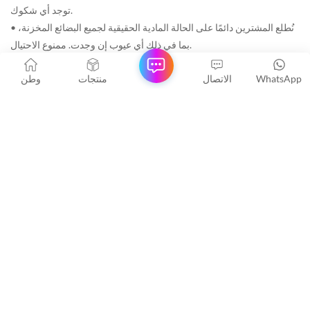
توجد أي شكوك.
• نُطلع المشترين دائمًا على الحالة المادية الحقيقية لجميع البضائع المخزنة،
بما في ذلك أي عيوب إن وجدت. ممنوع الاحتيال.
• إعادة وضع العلامات والتغليف متاحة دائمًا عند الطلب. لا توجد أي مشاكل
WhatsApp
الاتصال
منتجات
وطن
تتعلق بالانتهاكات.
العلامات الساخنة :
مجموعات تانك توب من مخزون التصفية
مجموعات ملابس رياضية للنساء
المخزون المتبقي من القميص الداخلي والشورت والقميص
مجموعات ديستوك الصيفية الرياضية
قمصان رياضية عادية للبيع بسعر مخفض
قمصان أوفرستوك بدون أكمام للنساء
اترك رسالة
إذا كان لديك أي مصلحة في أي من مجموعات الأسهم الخاصة
بنا وتريد معرفة المزيد من التفاصيل ، يرجى تفضل ترك رسالة
لنا. سنرد عليك في أسرع وقت ممكن. شكرًا لك.