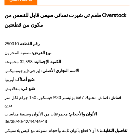
طقم تي شيرت نسائي صيفي قابل للتنفس من Overstock
مكون من قطعتين
رقم القطعة
250310
نوع العرض:
تصفية المخزون
الكمية الإجمالية:
32,598 مجموعة
الاسم التجاري الأصلي:
إيرجي/إيرجينوميكس
صُنع أصلاً لـ:
أوروبا
صُنع في:
بنغلاديش
قماش:
قماش محبوك 67% بوليستر 33% فيسكوز، 150 جرام لكل متر
مربع
الألوان والأحجام:
مجموعتان من الألوان وسبعة مقاسات
36/38/40/42/44/46/48
تفاصيل التغليف:
٨ أو ٧ قطع بألوان ثابتة وأحجام متنوعة مع كيس بلاستيكي