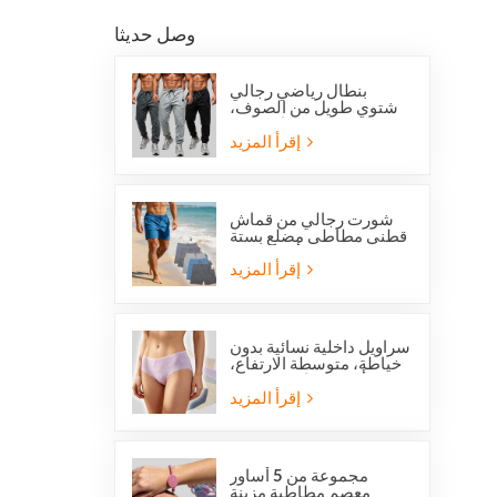
وصل حديثا
بنطال رياضي رجالي
شتوي طويل من الصوف،
بقصة عادية، من
أوفرستوك، مناسب للجري
إقرأ المزيد
والجري.
شورت رجالي من قماش
قطني مطاطي مضلع بستة
جيوب من أوفرستوك
إقرأ المزيد
سراويل داخلية نسائية بدون
خياطة، متوسطة الارتفاع،
من أوفرستوك، مصنوعة
من قماش يسمح بمرور
إقرأ المزيد
الهواء، لطيفة على البشرة،
بتصميم عصري.
مجموعة من 5 أساور
معصم مطاطية مزينة