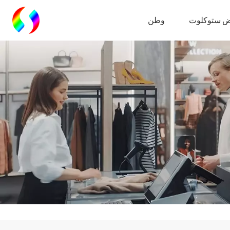
 ستوكلوت
وطن