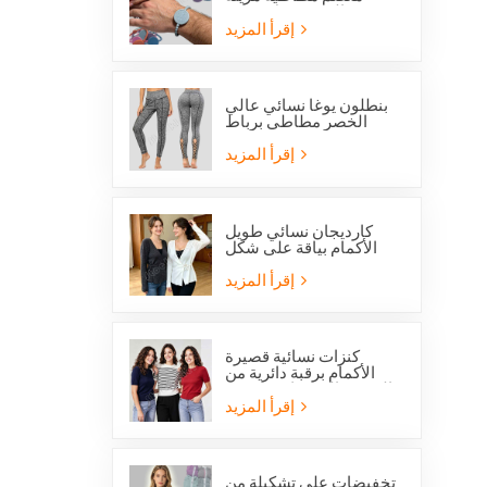
بالخرز تحمل صورة
القديس بنديكت الكاثوليكي
إقرأ المزيد
وميدالية المعجزة
بنطلون يوغا نسائي عالي
الخصر مطاطي برباط
متقاطع وفتحات شبكية من
ستوكلوت
إقرأ المزيد
كارديجان نسائي طويل
الأكمام بياقة على شكل
حرف V مع رباط جانبي
أمامي
إقرأ المزيد
كنزات نسائية قصيرة
الأكمام برقبة دائرية من
الصوف المحبوك، متوفرة
الآن بخصم خاص.
إقرأ المزيد
تخفيضات على تشكيلة من