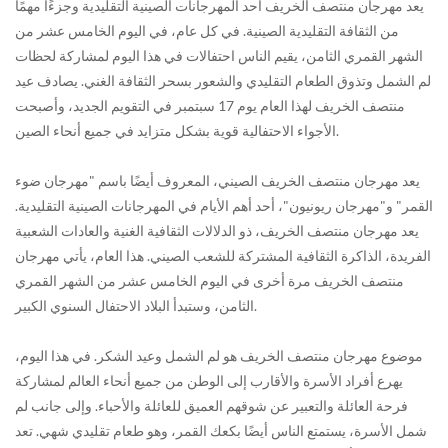
يعد مهرجان منتصف الخريف أحد المهرجانات الصينية التقليدية وجزءًا مهمًا
من الثقافة التقليدية الصينية. في كل عام، في اليوم الخامس عشر من
الشهر القمري الثامن، يقيم الناس احتفالات في هذا اليوم لمشاركة لحظات
لم الشمل وتذوق الطعام التقليدي والشعور بسحر الثقافة الغني. يصادف عيد
منتصف الخريف لهذا العام يوم 17 سبتمبر في التقويم الجديد، وأصبحت
الأجواء الاحتفالية قوية بشكل متزايد في جميع أنحاء الصين.
يعد مهرجان منتصف الخريف الصيني، المعروف أيضًا باسم "مهرجان ضوء
القمر" و"مهرجان ريونيون"، أحد أهم الأيام في المهرجانات الصينية التقليدية.
يعد مهرجان منتصف الخريف، ذو الدلالات الثقافية الغنية والعادات الشعبية
الفريدة، الذاكرة الثقافية المشتركة للشعب الصيني. هذا العام، يأتي مهرجان
منتصف الخريف مرة أخرى في اليوم الخامس عشر من الشهر القمري
الثامن، وستبدأ البلاد الاحتفال السنوي الكبير.
موضوع مهرجان منتصف الخريف هو لم الشمل وعيد الشكر. في هذا اليوم،
يهرع أفراد الأسرة والأقارب إلى الوطن من جميع أنحاء العالم لمشاركة
فرحة العائلة والتعبير عن شوقهم العميق للعائلة والأحباء. وإلى جانب لم
شمل الأسرة، يستمتع الناس أيضًا بكعك القمر، وهو طعام تقليدي شهي. تعد