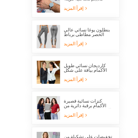
بالخرز تحمل صورة
القديس بنديكت الكاثوليكي
إقرأ المزيد
وميدالية المعجزة
بنطلون يوغا نسائي عالي
الخصر مطاطي برباط
متقاطع وفتحات شبكية من
ستوكلوت
إقرأ المزيد
كارديجان نسائي طويل
الأكمام بياقة على شكل
حرف V مع رباط جانبي
أمامي
إقرأ المزيد
كنزات نسائية قصيرة
الأكمام برقبة دائرية من
الصوف المحبوك، متوفرة
الآن بخصم خاص.
إقرأ المزيد
تخفيضات على تشكيلة من