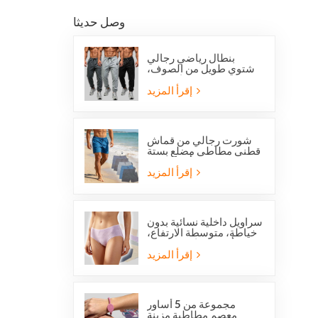
وصل حديثا
بنطال رياضي رجالي
شتوي طويل من الصوف،
بقصة عادية، من
أوفرستوك، مناسب للجري
إقرأ المزيد
والجري.
شورت رجالي من قماش
قطني مطاطي مضلع بستة
جيوب من أوفرستوك
إقرأ المزيد
سراويل داخلية نسائية بدون
خياطة، متوسطة الارتفاع،
من أوفرستوك، مصنوعة
من قماش يسمح بمرور
إقرأ المزيد
الهواء، لطيفة على البشرة،
بتصميم عصري.
مجموعة من 5 أساور
معصم مطاطية مزينة