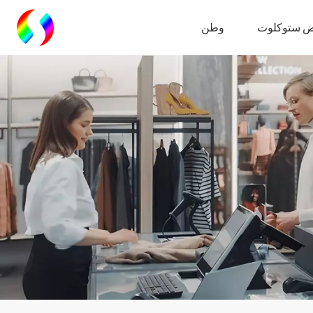
 ستوكلوت
وطن