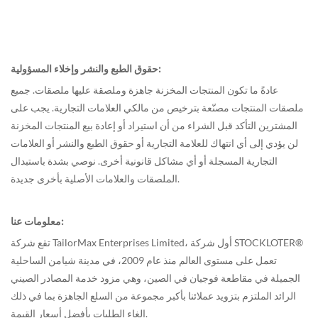
حقوق الطبع والنشر وإخلاء المسؤولية:
عادةً ما تكون المنتجات المخزنة جاهزة وملصقة عليها ملصقات. جميع
ملصقات المنتجات مصنّعة بترخيص من مالكي العلامات التجارية. يجب على
المشترين التأكد قبل الشراء من أن استيراد أو إعادة بيع المنتجات المخزنة
لن يؤدي إلى أي انتهاك للعلامة التجارية أو حقوق الطبع والنشر أو العلامات
التجارية المسجلة أو أي مشاكل قانونية أخرى. نوصي بشدة باستبدال
الملصقات والعلامات الأصلية بأخرى جديدة.
معلومات عنا:
تقع شركة TailorMax Enterprises Limited، أول شركة STOCKLOTER®
تعمل على مستوى العالم منذ عام 2009، في مدينة شيامن الساحلية
الجميلة في مقاطعة فوجيان في الصين، وهي مزود خدمة المصادر الصيني
الرائد الملتزم بتزويد عملائنا بأكبر مجموعة من السلع الجاهزة بما في ذلك
إلغاء الطلبات بأفضل أسعار القيمة.