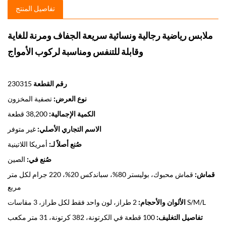
تفاصيل المنتج
ملابس رياضية رجالية ونسائية سريعة الجفاف ومرنة للغاية
وقابلة للتنفس ومناسبة لركوب الأمواج
رقم القطعة
230315
نوع العرض:
تصفية المخزون
الكمية الإجمالية:
38,200 قطعة
الاسم التجاري الأصلي:
غير متوفر
صُنع أصلاً لـ:
أمريكا اللاتينية
صُنع في:
الصين
قماش:
قماش محبوك، بوليستر 80%، سباندكس 20%، 220 جرام لكل متر
مربع
2 طراز، لون واحد فقط لكل طراز، 3 مقاسات S/M/L
الألوان والأحجام:
تفاصيل التغليف:
100 قطعة في الكرتونة، 382 كرتونة، 31 متر مكعب