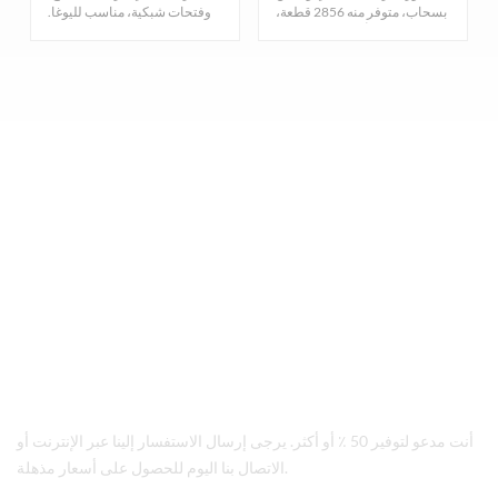
بسحاب، متوفر منه 2856 قطعة،
وفتحات شبكية، مناسب لليوغا.
بـ 10 ألوان و7 مقاسات
متوفر 7398 قطعة، بلونين:
(XS/M/L/XL/2XL/3XL) (مع
الأسود والرمادي، وأربعة
وجود بعض المقاسات غير
مقاسات: صغير/متوسط/كبير/
المتوفرة). تواصلوا معنا للحصول
كبير جدًا. تواصلوا معنا للحصول
على سعر مميز.
على أسعار تنافسية.
راسلنا عبر البريد الإلكتروني
sales@tailormax.com
اتصل بنا
+86 592 5663 249
عنوان
8/F Information Building, Huli District, Xiamen, China
أنت مدعو لتوفير 50 ٪ أو أكثر. يرجى إرسال الاستفسار إلينا عبر الإنترنت أو
الاتصال بنا اليوم للحصول على أسعار مذهلة.