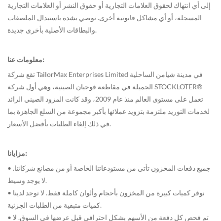
إلى أي انتهاك لحقوق العلامات التجارية أو حقوق النشر أو العلامات التجارية
المسجلة، أو أي مشاكل قانونية أخرى. نوصي بشدة باستبدال الملصقات
والبطاقات الأصلية بأخرى جديدة.
معلومات عنا:
تقع شركة TailorMax Enterprises Limited في مدينة شيامن الساحلية
الجميلة في مقاطعة فوجيان الصينية، وهي أول شركة STOCKLOTER®
تعمل على مستوى العالم منذ عام 2009، وقد كانت المزود الصيني الرائد
لخدمات التوريد ملتزمة بتزويد عملائها بأكبر مجموعة من السلع الجاهزة بما
في ذلك إلغاء الطلبات بأفضل الأسعار.
مزايانا:
• جميع دفعات المخزون تأتي من مستودعاتنا الخاصة أو من مصانع شركائنا.
لا يوجد وسيط.
• نوفر كميات كبيرة من المخزون بأحجام وألوان كاملة فقط. لا توجد لدينا
كميات متبقية من الطلبات الجزئية.
• تم فحص كل دفعة من الأسهم بشكل احترافي قبل عرضها في السوق. لا