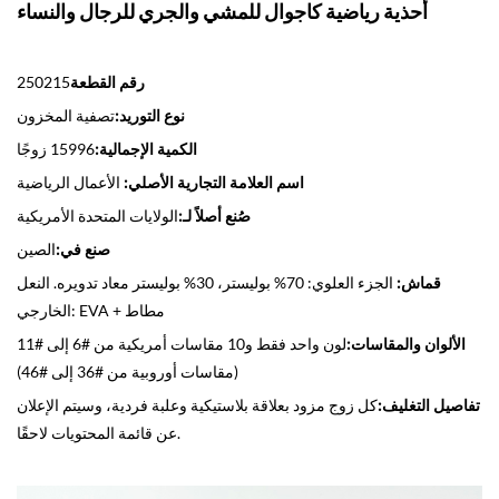
أحذية رياضية كاجوال للمشي والجري للرجال والنساء
رقم القطعة
250215
نوع التوريد:
تصفية المخزون
الكمية الإجمالية:
15996 زوجًا
اسم العلامة التجارية الأصلي:
الأعمال الرياضية
صُنع أصلاً لـ:
الولايات المتحدة الأمريكية
صنع في:
الصين
قماش:
الجزء العلوي: 70% بوليستر، 30% بوليستر معاد تدويره. النعل
الخارجي: EVA + مطاط
الألوان والمقاسات:
لون واحد فقط و10 مقاسات أمريكية من #6 إلى #11
(مقاسات أوروبية من #36 إلى #46)
تفاصيل التغليف:
كل زوج مزود بعلاقة بلاستيكية وعلبة فردية، وسيتم الإعلان
عن قائمة المحتويات لاحقًا.