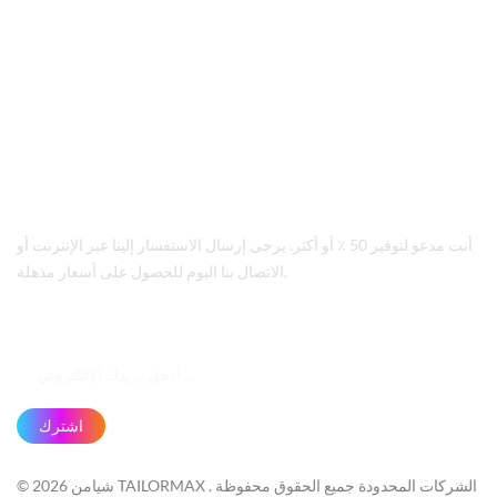
sales@tailormax.com
اتصل بنا
+86 592 5663 249
عنوان
8/F Information Building, Huli District, Xiamen, China
أنت مدعو لتوفير 50 ٪ أو أكثر. يرجى إرسال الاستفسار إلينا عبر الإنترنت أو
الاتصال بنا اليوم للحصول على أسعار مذهلة.
اشترك
© 2026 شيامن TAILORMAX الشركات المحدودة جميع الحقوق محفوظة .