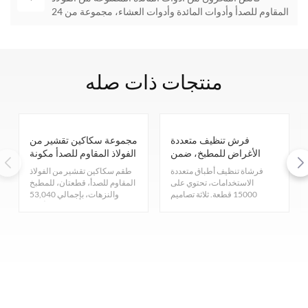
المقاوم للصدأ وأدوات المائدة وأدوات العشاء، مجموعة من 24
قطعة مع منظم
منتجات ذات صله
فرش تنظيف متعددة
مجموعة سكاكين تقشير من
الأغراض للمطبخ، ضمن
الفولاذ المقاوم للصدأ مكونة
مخزون التصفية
من قطعتين، من مخزون
فرشاة تنظيف أطباق متعددة
طقم سكاكين تقشير من الفولاذ
التصفية، للمطبخ والنزهات
الاستخدامات، تحتوي على
المقاوم للصدأ، قطعتان، للمطبخ
15000 قطعة. ثلاثة تصاميم
والنزهات، بإجمالي 53,040
زهرية. طولها 16 سم. وزن
طقمًا. متوفر بلونين: الأسود
الوحدة 0.10 كجم. تواصلوا معنا
والأخضر. وزن الوحدة 0.07 كجم.
للحصول على سعر مميز.
تواصلوا معنا للحصول على سعر
مميز.
راسلنا عبر البريد الإلكتروني