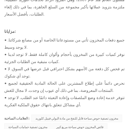
ملتزمة بتزويد عملائها بأكبر مجموعة من السلع الجاهزة، بما في ذلك إلغاء
الطلبات، بأفضل الأسعار.
مزايانا:
• جميع دفعات المخزون تأتي من مستودعاتنا الخاصة أو من مصانع شركائنا.
لا يوجد وسيط.
• نوفر كميات كبيرة من المخزون بأحجام وألوان كاملة فقط. لا توجد لدينا
كميات متبقية من الطلبات الجزئية.
• تم فحص كل دفعة من الأسهم بشكل احترافي قبل عرضها في السوق. لا
توجد أي شكوك.
• نحرص دائماً على إطلاع المشترين على الحالة المادية الحقيقية لجميع
المنتجات المعروضة، بما في ذلك أي عيوب إن وجدت. لا مجال للغش.
• تتوفر خدمة إعادة وضع الملصقات وإعادة التعبئة دائمًا عند الطلب. لا توجد
أي مشاكل تتعلق بانتهاك حقوق الملكية الفكرية.
العلامات الساخنة :
مخزون تصفية حوض سباحة قابل للنفخ من مادة البولي فينيل كلوريد
فائض المخزون حوض سباحة مربع كبير
مخزون تصفية حمامات السباحة