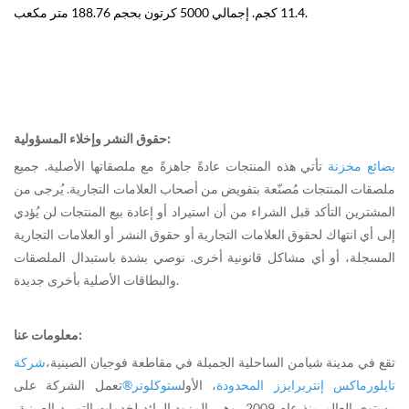
11.4 كجم. إجمالي 5000 كرتون بحجم 188.76 متر مكعب.
حقوق النشر وإخلاء المسؤولية:
بضائع مخزنة
تأتي هذه المنتجات عادةً جاهزةً مع ملصقاتها الأصلية. جميع
ملصقات المنتجات مُصنّعة بتفويض من أصحاب العلامات التجارية. يُرجى من
المشترين التأكد قبل الشراء من أن استيراد أو إعادة بيع المنتجات لن يُؤدي
إلى أي انتهاك لحقوق العلامات التجارية أو حقوق النشر أو العلامات التجارية
المسجلة، أو أي مشاكل قانونية أخرى. نوصي بشدة باستبدال الملصقات
والبطاقات الأصلية بأخرى جديدة.
معلومات عنا:
تقع في مدينة شيامن الساحلية الجميلة في مقاطعة فوجيان الصينية،
شركة
تايلورماكس إنتربرايزز المحدودة
، الأول
ستوكلوتر®
تعمل الشركة على
مستوى العالم منذ عام 2009، وهي المزود الرائد لخدمات التوريد الصينية،