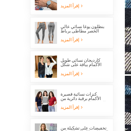
بالخرز تحمل صورة
القديس بنديكت الكاثوليكي
إقرأ المزيد
وميدالية المعجزة
بنطلون يوغا نسائي عالي
الخصر مطاطي برباط
متقاطع وفتحات شبكية من
ستوكلوت
إقرأ المزيد
كارديجان نسائي طويل
الأكمام بياقة على شكل
حرف V مع رباط جانبي
أمامي
إقرأ المزيد
كنزات نسائية قصيرة
الأكمام برقبة دائرية من
الصوف المحبوك، متوفرة
الآن بخصم خاص.
إقرأ المزيد
تخفيضات على تشكيلة من