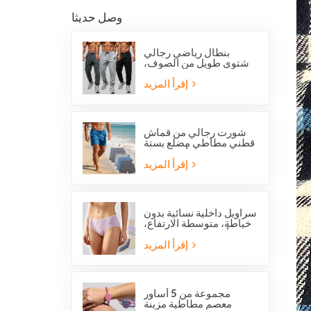
وصل حديثا
بنطال رياضي رجالي
شتوي طويل من الصوف،
بقصة عادية، من
أوفرستوك، مناسب للجري
إقرأ المزيد
والجري.
شورت رجالي من قماش
قطني مطاطي مضلع بستة
جيوب من أوفرستوك
إقرأ المزيد
سراويل داخلية نسائية بدون
خياطة، متوسطة الارتفاع،
من أوفرستوك، مصنوعة
من قماش يسمح بمرور
إقرأ المزيد
الهواء، لطيفة على البشرة،
بتصميم عصري.
مجموعة من 5 أساور
معصم مطاطية مزينة