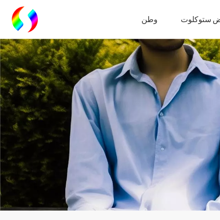
 ستوكلوت
وطن