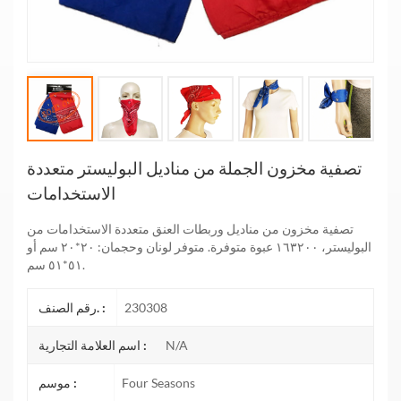
تصفية مخزون الجملة من مناديل البوليستر متعددة
الاستخدامات
تصفية مخزون من مناديل وربطات العنق متعددة الاستخدامات من
البوليستر، ١٦٣٢٠٠ عبوة متوفرة. متوفر لونان وحجمان: ٢٠*٢٠ سم أو
٥١*٥١ سم.
230308
رقم الصنف. :
N/A
اسم العلامة التجارية :
Four Seasons
موسم :