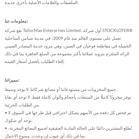
الملصقات والعلامات الأصلية بأخرى جديدة.
معلومات عنا:
تقع شركة TailorMax Enterprises Limited، أول شركة STOCKLOTER®
تعمل على مستوى العالم منذ عام 2009، في مدينة شيامن الساحلية
الجميلة في مقاطعة فوجيان في الصين، وهي مزود خدمة المصادر الصيني
الرائد الملتزم بتزويد عملائنا بأكبر مجموعة من السلع الجاهزة بما في ذلك
إلغاء الطلبات بأفضل أسعار القيمة.
مميزاتنا:
جميع المخزونات من مستودعاتنا أو مصانع شركائنا. لا يوجد وسيط.
نوفر مخزونًا كاملًا من المنتجات بأحجام وألوان كاملة فقط. لا توجد أي بقايا
من الطلبات الجزئية.
• تم فحص كل دفعة من الأسهم بشكل احترافي قبل طرحها في السوق. لا
توجد أي شكوك.
• نُطلع المشترين دائمًا على الحالة المادية الحقيقية لجميع البضائع المخزنة،
بما في ذلك أي عيوب إن وجدت. ممنوع الاحتيال.