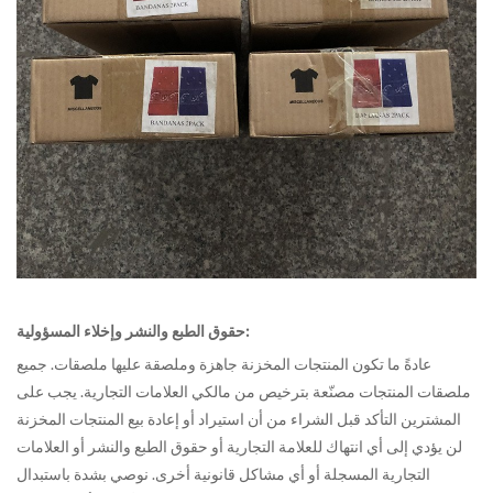
حقوق الطبع والنشر وإخلاء المسؤولية:
عادةً ما تكون المنتجات المخزنة جاهزة وملصقة عليها ملصقات. جميع
ملصقات المنتجات مصنّعة بترخيص من مالكي العلامات التجارية. يجب على
المشترين التأكد قبل الشراء من أن استيراد أو إعادة بيع المنتجات المخزنة
لن يؤدي إلى أي انتهاك للعلامة التجارية أو حقوق الطبع والنشر أو العلامات
التجارية المسجلة أو أي مشاكل قانونية أخرى. نوصي بشدة باستبدال