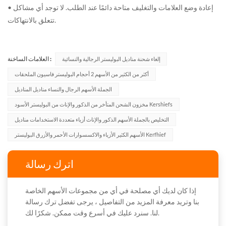
• إعادة وضع العلامات والتغليف متاحة دائمًا عند الطلب. لا توجد أي مشاكل
تتعلق بالانتهاكات.
العلامات الساخنة :
إلغاء شحنة مناديل البوليستر الرجالية والنسائية
أكثر من الكثير من الأسهم 2 أحجام البوليستر فاسيون الملحقات
الجملة الأسهم الرجال والنساء مناديل المناديل
مخزون الشحن المتأخر من الذكور والإناث من البوليستر الأسود Kershiefs
التخليص بالجملة الأسهم الذكور والإناث أزياء متعددة الاستخدامات مناديل
الأسهم الكثير الأزياء والاكسسوارات الأحمر والأزرق البوليستر Kerfhief
اترك رسالة
إذا كان لديك أي مصلحة في أي من مجموعات الأسهم الخاصة
بنا وتريد معرفة المزيد من التفاصيل ، يرجى تفضل ترك رسالة
لنا. سنرد عليك في أسرع وقت ممكن. شكرًا لك.